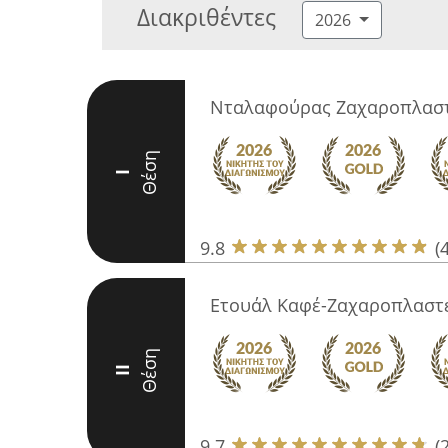
Διακριθέντες
2026
Νταλαφούρας Ζαχαροπλαστ
Θέση
I
9.8
(
Ετουάλ Καφέ-Ζαχαροπλαστ
Θέση
II
9.7
(